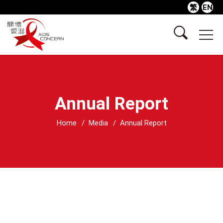
繁
EN
Annual Report
Home
Media
Annual Report