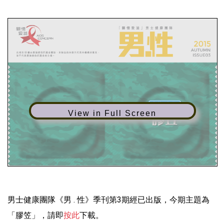
View in Full Screen
男士健康團隊《男 . 性》季刊第3期經已出版，今期主題為
「膠笠」，請即
按此
下載。