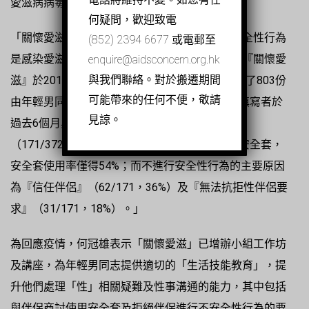
愛滋病病毒風險。
何疑問，歡迎致電
「關懷愛滋」青少年項目經理何冠雄指出，不安全性行為
(852) 2394 6677 或電郵至
是感染愛滋病病毒的主要途徑。何冠雄解釋：「『關懷愛
enquire@aidsconcern.org.hk
與我們聯絡。對於搬遷期間
滋』於2014年4月1日至2015年3月31日期間收集了803份
可能帶來的任何不便，敬請
由年輕男同志填寫的問卷，其中372份問卷顯示填寫者於
見諒。
過去6個月與男朋友發生性行為，但有171份問卷
（171/372，46%）顯示填寫者並沒有每次使用安全套，
安全套使用率僅得54%；而不進行安全性行為的主要原因
為『信任伴侶』（62/171，36%）及『無法抗拒性伴侶要
求』（31/171，18%）。」
為回應疫情，何冠雄表示「關懷愛滋」已增辦小組工作坊
及講座，為年輕男同志提供適切的「生活技能教育」，提
升他們處理「性」相關疑難及性事溝通的能力，其中包括
與伴侶商討使用安全套及拒絕伴侶進行不安全性行為的要