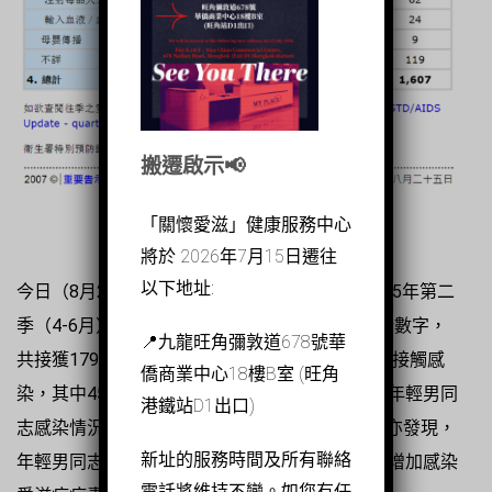
搬遷啟示📢
「關懷愛滋」健康服務中心
將於 2026年7月15日遷往
以下地址:
今日（8月25日）衞生署衞生防護中心公佈了2015年第二
季（4-6月）的本地愛滋病病毒感染及愛滋病最新數字，
📍九龍旺角彌敦道678號華
共接獲179宗感染個案，100宗透過同性或雙性性接觸感
僑商業中心18樓B室 (旺角
染，其中45宗（45%）為29歲或以下男性，反映年輕男同
港鐵站D1出口)
志感染情況呈上升趨勢。「關懷愛滋」最新調查亦發現，
新址的服務時間及所有聯絡
年輕男同志（25歲或以下）的安全套使用率低，增加感染
電話將維持不變。如您有任