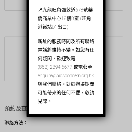
📍九龍旺角彌敦道678號華
僑商業中心18樓B室 (旺角
港鐵站D1出口)
新址的服務時間及所有聯絡
電話將維持不變。如您有任
何疑問，歡迎致電
MY PLEASURE HK
(852) 2394 6677 或電郵至
性健康相關產品售賣服務
enquire@aidsconcern.org.hk
與我們聯絡。對於搬遷期間
可能帶來的任何不便，敬請
見諒。
預約及查詢：
聯絡方法：