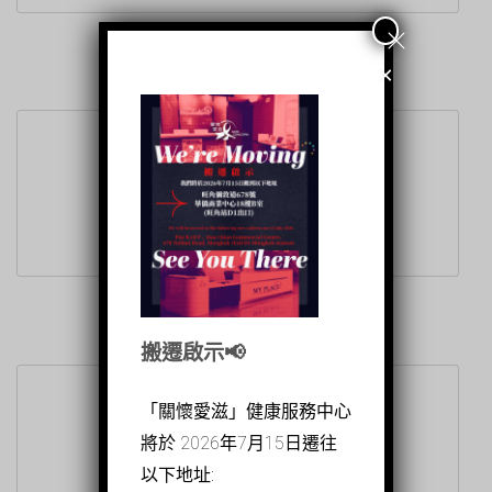
×
MY CHECK UP HK
性傳染疾病檢測、醫療及諮詢服務
搬遷啟示📢
「關懷愛滋」健康服務中心
將於 2026年7月15日遷往
MY LIFE SKILLS HK
以下地址:
提供專業性教育工作坊及性健康相關資訊