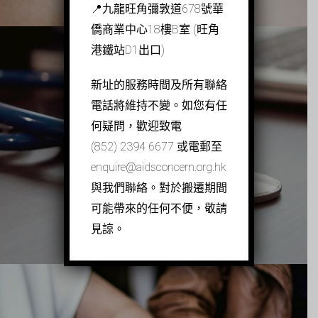
📍九龍旺角彌敦道678號華
僑商業中心18樓B室 (旺角
港鐵站D1出口)
新址的服務時間及所有聯絡
電話將維持不變。如您有任
何疑問，歡迎致電
愛滋病病毒測試
(852) 2394 6677 或電郵至
enquire@aidsconcern.org.hk
與我們聯絡。對於搬遷期間
可能帶來的任何不便，敬請
見諒。