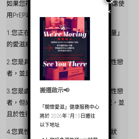
如果您符合以下其中一種情況，可以考慮使
×
用PrEP以預防感染愛滋病病毒：
1.您正在與沒有達到「不可檢測病毒載量」
的愛滋病病毒感染者保持長期性關係
2.您是具有多個性伴侶的男同性戀或雙性戀
者，並且於性行為時沒有使用安全套。
搬遷啟示📢
3.您是處於新的性關係的男同性戀或雙性戀
者，但尚未了解伴侶的愛滋病病毒狀況，並
「關懷愛滋」健康服務中心
且於性行為時沒有使用安全套。
將於 2026年7月15日遷往
以下地址:
4.您異性伴侶尚未了解他的愛滋病病毒狀