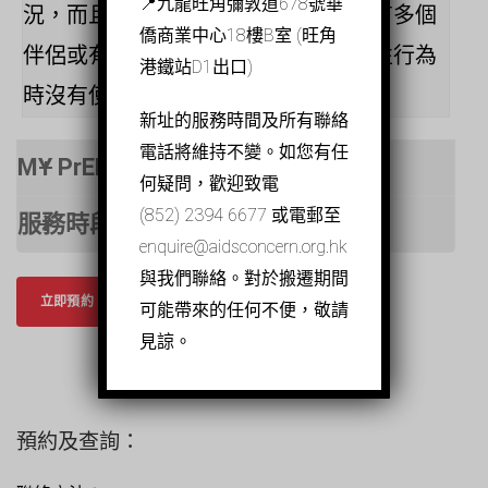
📍九龍旺角彌敦道678號華
況，而且他有高感染風險（例如，他有多個
僑商業中心18樓B室 (旺角
伴侶或有雙性戀男性伴侶），並且於性行為
港鐵站D1出口)
時沒有使用安全套。
新址的服務時間及所有聯絡
電話將維持不變。如您有任
MY PrEP 服務介紹
何疑問，歡迎致電
(852) 2394 6677 或電郵至
服務時段
enquire@aidsconcern.org.hk
與我們聯絡。對於搬遷期間
立即預約
可能帶來的任何不便，敬請
見諒。
預約及查詢：