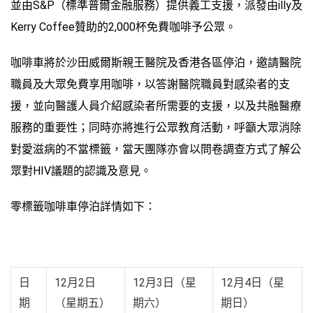
並由S&P（標準普爾金融服務）提供義工支援，派發由illy及
Kerry Coffee贊助的2,000杯免費咖啡予公眾。
咖啡車將於沙田威爾斯親王醫院及香港各區停泊，邀請醫院
職員及大眾免費享用咖啡，以答謝醫院職員對感染者的支
援，並向醫護人員介紹感染者所需要的支援，以及共融醫療
服務的重要性；同時亦將進行公眾教育活動，呼籲大眾消除
對愛滋病的不當標籤，當天團隊亦會以問卷調查方式了解公
眾對HIV議題的認識及意見。
零標籤咖啡車停泊詳情如下：
日
12月2日
12月3日（星
12月4日（星
期
（星期五）
期六）
期日）