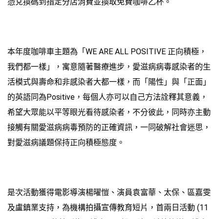
憑兌換碼到指定分店消費並換取免費咖啡乙杯。
本年度咖啡車主題為「WE ARE ALL POSITIVE 正向積極，
我們都一樣」，寓意隨著醫療進步，愛滋病病毒感染者的生
活模式與壽命和非感染者大都一樣，而「陽性」與「正面」
的英語同為Positive，每個人亦可以自己方法詮釋其意義，
希望大眾能以平等眼光看待感染者，不分彼此，同時亦主動
接觸有關愛滋病病毒預防的正確資訊，一同破解社會迷思，
對愛滋病議題保持正向積極態度。
是次活動獲得電影導演楊曜愷、演員袁富華、太保、區嘉雯
及盧鎮業支持，為機構拍攝宣傳教育短片，首兩日活動 (11