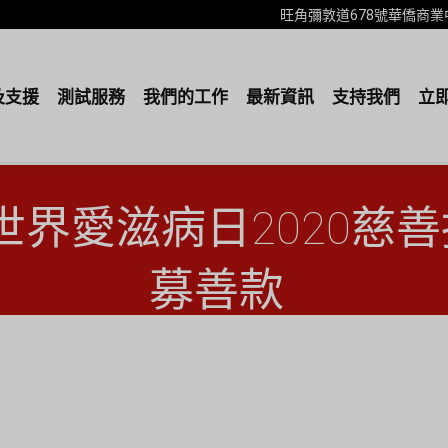
旺角彌敦道678號華僑商業中心18樓B室
及支援
測試服務
我們的工作
最新資訊
支持我們
立
界愛滋病日2020慈善
募善款
頁
「關懷愛滋」推出世界愛滋病日2020慈善拍賣 為延續服務籌募..