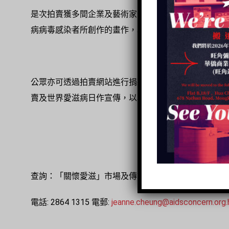
是次拍賣獲多間企業及藝術家贊助，當中包括萬希泉MEM
病病毒感染者所創作的畫作，以藝術展現感染者正向積
公眾亦可透過拍賣網站進行捐款，而機構亦邀請得歌手
賣及世界愛滋病日作宣傳，以與機構共同創建零新感染
查詢：「關懷愛滋」市場及傳訊主任 張靖林 (Jeanne Che
電話: 2864 1315 電郵:
jeanne.cheung@aidsconcern.org.