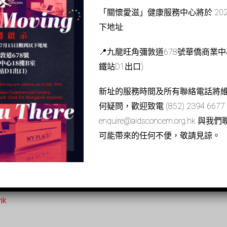
「關懷愛滋」健康服務中心將於 202
ORIGIN為「關懷愛滋」特別設計及鑄造的陀飛輪腕錶、著名攝影
下地址:
極態度。
📍九龍旺角彌敦道678號華僑商業中心
鐵站D1出口)
陳健安（安仔）、填詞人周耀輝及作曲人馮穎琪共同創作「關懷愛
新址的服務時間及所有聯絡電話將
、零標籤及零愛滋病相關死亡的「三零」社會！
何疑問，歡迎致電 (852) 2394 667
enquire@aidsconcern.org.h
可能帶來的任何不便，敬請見諒。
ung)
hk