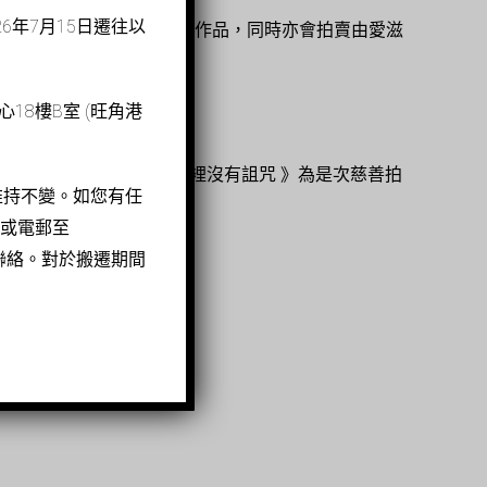
6年7月15日遷往以
藝術家Paul Cox的攝影作品，同時亦會拍賣由愛滋
18樓B室 (旺角港
滋」30週年主題曲《愛裡沒有詛咒 》為是次慈善拍
維持不變。如您有任
7 或電郵至
k 與我們聯絡。對於搬遷期間