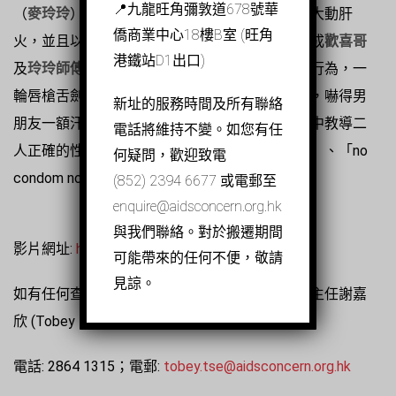
📍九龍旺角彌敦道678號華
（
麥玲玲
）在囡囡的房間內找到一個安全套，而大動肝
僑商業中心18樓B室 (旺角
火，並且以「約囡囡男朋友食餐飯」為名，化身成
歡喜哥
港鐵站D1出口)
及
玲玲師傅
，試探男朋友有沒有對囡囡做出不軌行為，一
輪唇槍舌劍後，囡囡承認是自己買定安全套旁身，嚇得男
新址的服務時間及所有聯絡
朋友一額汗，幸好，得到
世伯及伯母
支持，並從中教導二
電話將維持不變。如您有任
人正確的性知識，並強調「女性要懂得保護自己」、「no
何疑問，歡迎致電
condom no sex」的主題訊息。
(852) 2394 6677 或電郵至
enquire@aidsconcern.org.hk
與我們聯絡。對於搬遷期間
影片網址:
https://youtu.be/RzR2AJG7VIE
可能帶來的任何不便，敬請
見諒。
如有任何查詢，請聯絡「關懷愛滋」市場及傳訊主任謝嘉
欣 (Tobey Tse)
電話: 2864 1315；電郵:
tobey.tse@aidsconcern.org.hk