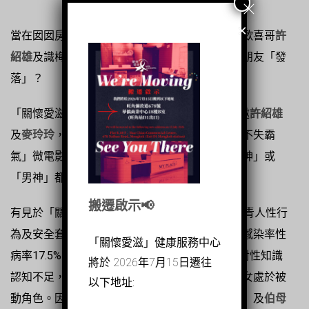
×
當在囡囡房內找到一個「安全套」，有頭有面的歡喜哥
許
紹雄
及識梅花易數的
麥玲玲
，會如何將囡囡的男朋友「發
落」？
「關懷愛滋」藉12月1日「世界愛滋病日」，誠邀
許紹雄
及
麥玲玲
，為我們拍攝「如何被世伯伯母盤問而不失霸
氣」微電影，以向現今青少年宣傳，無論是「女神」或
「男神」都要認識「安全性行為」。
搬遷啟示📢
有見於「關懷愛滋」於今年首10個月的一項「年青人性行
為及安全套使用習慣調查」中，發現受訪青少女感染率性
「關懷愛滋」健康服務中心
病率17.5%，青少男為5.1%。主要原因是青少女對性知識
將於 2026年7月15日遷往
認知不足，認為使用安全套是男性的責任，青少女處於被
以下地址:
動角色。因此，微電影中講述飾演
世伯
（
許紹雄
）及
伯母