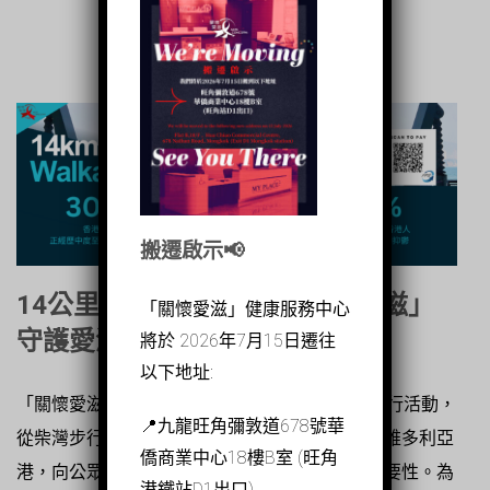
搬遷啟示📢
14公里步行籌款 | 支持「關懷愛滋」
「關懷愛滋」健康服務中心
守護愛滋病防治與心理健康
將於 2026年7月15日遷往
以下地址:
「關懷愛滋」團隊即將參與一場全長14公里的步行活動，
📍九龍旺角彌敦道678號華
從柴灣步行至佐敦，途中更會搭乘天星小輪穿越維多利亞
僑商業中心18樓B室 (旺角
港，向公眾推廣愛滋病防治與社群心理健康的重要性。為
港鐵站D1出口)