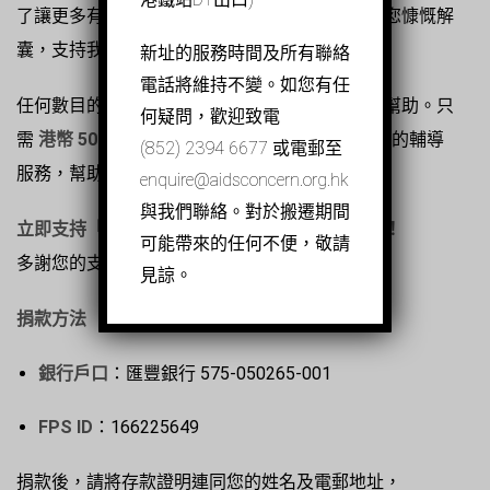
了讓更多有需要人士得到關懷與輔導服務，誠邀您慷慨解
囊，支持我們的籌款行動。
新址的服務時間及所有聯絡
電話將維持不變。如您有任
任何數目的捐款都能對「關懷愛滋」帶來莫大的幫助。只
何疑問，歡迎致電
需
港幣 500 元
，您就可以資助一位受惠者
半小時
的輔導
(852) 2394 6677 或電郵至
服務，幫助他們面對心理壓力與愛滋相關挑戰。
enquire@aidsconcern.org.hk
與我們聯絡。對於搬遷期間
立即支持「關懷愛滋」，攜手共建更健康的香港！
可能帶來的任何不便，敬請
多謝您的支持與善心。
見諒。
捐款方法
銀行戶口
：匯豐銀行 575-050265-001
FPS ID
：166225649
捐款後，請將存款證明連同您的姓名及電郵地址，