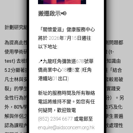
搬遷啟示📢
計劃研究結果
「關懷愛滋」健康服務中心
將於 2026年7月15日遷往
為提高此性教育課程的參考價值，大部分前測後測問題都
以下地址:
使用學術研究中具信效度的量表，並應用了T檢驗 (t-
test) 去檢驗數據。計劃前後相比，學生的性健康知識由
📍九龍旺角彌敦道678號華
僑商業中心18樓B室 (旺角
5.2分顯著提升至7.8分（10分為滿分）。當中知道「結合
港鐵站D1出口)
凡士林與安全套使用以增加潤滑程度是會令安全套較易破
裂」的學生數目於計劃後增加了260%。計劃後，實踐安
新址的服務時間及所有聯絡
全性行為的意欲亦由4.3分增加至4.7分（6分為滿分）。另
電話將維持不變。如您有任
外，80%學生認為計劃有助他們掌握與伴侶溝通技巧及化
何疑問，歡迎致電
解與伴侶之間的衝突。小組訪談的內容亦顯示，學生普遍
(852) 2394 6677 或電郵至
認為課程內容較「貼地」和現實，能幫助他們有效處理性
enquire@aidsconcern.org.hk