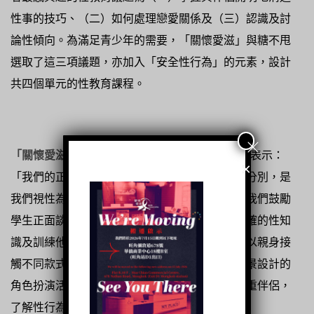
性事的技巧、（二）如何處理戀愛關係及（三）認識及討
論性傾向。為滿足青少年的需要，「關懷愛滋」與糖不甩
選取了這三項議題，亦加入「安全性行為」的元素，設計
共四個單元的性教育課程。
「關懷愛滋」高級政策倡議主任陳穎芝
(Sabrina)
表示：
×
「我們的正面性教育課程與禁慾式性教育的最大分別，是
我們視性為生活的一部分，而非要迴避的話題。我們鼓勵
學生正面談性，並就實踐安全性行為給予學生準確的性知
識及訓練他們與伴侶溝通的技巧。」例如學生可以親身接
觸不同款式的安全套，以及透過基於現實生活情景設計的
角色扮演活動，學習如何在戀愛及親密關係中尊重伴侶，
了解性行為中知情同意的重要性。