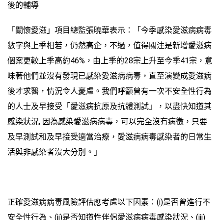
後的輔導
「關懷愛滋」項目總監張曉華表示：「今季感染愛滋病病毒
數字與上季相若，仍然高企，不過，值得關注是新增愛滋病
個案更較上季高約46%，由上季的28宗上升至今季41宗，意
味著他們並沒有發現已感染愛滋病病毒，直至演變成愛滋病
後才求醫，情況令人憂慮。我們呼籲曾有一次不安全性行為
的人士及早接受「愛滋病抗原及抗體測試」，以盡快知道其
感染狀況, 因為感染愛滋病病毒，可以完全沒有病徵，只要
及早測試和及早接受適當治療，愛滋病病毒感染者的日常生
活與非感染者沒大分別。」
正確愛滋病病毒風險評估應考慮以下因素：(i)是否曾進行不
安全性行為、(ii)是否知道性伴侶愛滋病病毒感染狀況、(iii)