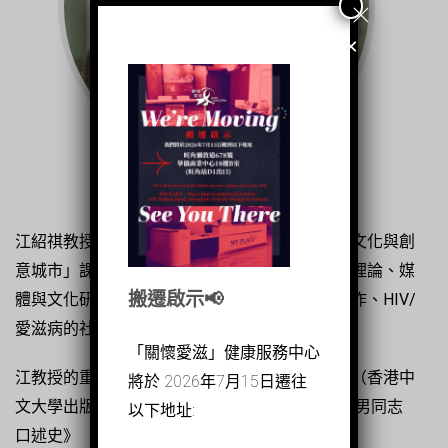
×
江紹祺教授為香港大學社會學系教授及「媒體、文化與創
意城市」課程總監。教學涵蓋性／別研究、酷兒理論、媒
搬遷啟示📢
體與文化研究，尤其專研華人同性戀、中港性工作、HIV/
愛滋病的社會影響、以及跨地域華人的性。
「關懷愛滋」健康服務中心
江教授的重要著作有《華人男同志跨地域研究》（香港中
將於 2026年7月15日遷往
文大學出版社，2018）、《男男正傳：香港年長男同志
以下地址:
口述史》（進一步多媒體有限公司，2014）以及