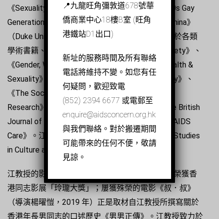
📍九龍旺角彌敦道678號華
《Sexuality and the Rise of China: the Post-1990s Gay
僑商業中心18樓B室 (旺角
Generation in Hong Kong, Taiwan, and Mainland China》
港鐵站D1出口)
（Duke University Press, 2023）。他的文章刊載於各類
學術書籍、百科全書及期刊，包括《Body & Society》、
新址的服務時間及所有聯絡
《Gender, Work & Organization》、《Culture, Health &
電話將維持不變。如您有任
Sexuality》、《The British Journal of Criminology》、
何疑問，歡迎致電
《The Sociological Review》、《Qualitative
(852) 2394 6677 或電郵至
Research》、《Men and Masculinities》、《The British
enquire@aidsconcern.org.hk
Journal of Sociology》、《The Lancet》以及《AIDS
與我們聯絡。對於搬遷期間
Care》。江教授也是國際學術期刊《Sexualities: Studies
可能帶來的任何不便，敬請
in Culture and Society》的共同主編。
見諒。
江教授的影響力擴及影視文化產業，其於2014年榮獲香
港同志影展「玲瓏大獎」；屢獲殊榮的電影《叔．叔》
（導演楊曜愷，2019 年）正是取材自江教授所撰寫關於
香港年長男同志的口述歷史《男男正傳》。江教授致力於