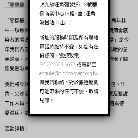
📍九龍旺角彌敦道678號華
「零標籤」咖啡車送暖： 齊心泡製零標籤社會
僑商業中心18樓B室 (旺角
「零標籤」咖啡車是我們在「世界愛滋病日」 35 周年其
港鐵站D1出口)
中一項焦點公眾活動，重點在於改變大眾對愛滋病病毒感
新址的服務時間及所有聯絡
染者的看法和態度，從而促進社會共融。「呼吸‧愛」是今
電話將維持不變。如您有任
年我們希望藉咖啡車向大眾傳遞的訊息。咖啡車送暖的意
何疑問，歡迎致電
義殊深，不僅僅是為大眾提供一杯熱咖啡，而是體現了關
(852) 2394 6677 或電郵至
懷受愛滋病病毒影響的社群的大愛精神。
enquire@aidsconcern.org.hk
與我們聯絡。對於搬遷期間
我們將於2023年12月1至3日分別於威爾斯親王醫院、旺
可能帶來的任何不便，敬請
角、尖沙咀、中環及元朗派發免費咖啡予普羅大眾及醫護
見諒。
工作人員。 同時，我們將進行普查以了解大眾如何看待
愛滋病，並傳遞正面的性健康訊息。
活動詳情：