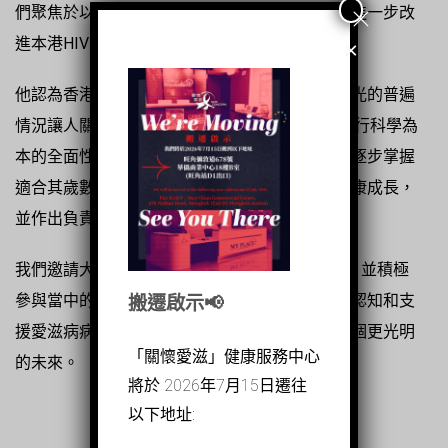
們聚焦於以人為本的實證預防和治療方案，從而進一步改
進本港HIV的防治措施。」
×
他認為香港社會對愛滋病病毒的污名化和歧視眼光的普遍
情況讓人關注，他說:「我們可通過在學校強制推行科學為
本的全面性教育來改善狀況，此舉可讓本港青年逐步掌握
適合其歲數和無關宗教的性知識，使他們得以健康成長，
並作出負責任的決定。」
我們邀請大家一同來紀念世界愛滋病日 35 周年，並積極
參與當中的精彩活動。透過去污名化、提高相關認知和支
搬遷啟示📢
援愛滋病病毒感染者，我們可攜手為社會建立一個更光明
「關懷愛滋」健康服務中心
的未來。
將於 2026年7月15日遷往
以下地址: